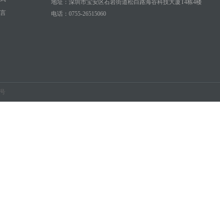
地址：深圳市宝安区石岩街道松白路海谷科技大厦T4栋4楼
言
电话：0755-26515060
9号