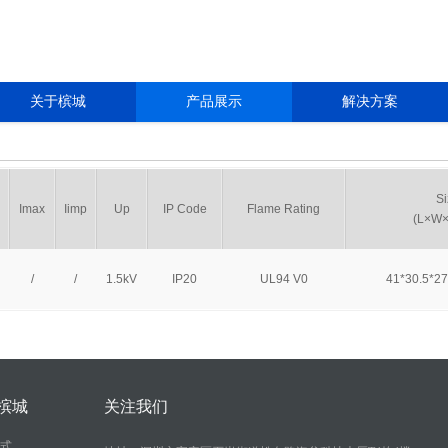
关于槟城
产品展示
解决方案
槟城简介
陶瓷气体放电管(GDT)
行业应用指南
槟城质量
半导体放电管(TSS)
选型指南
槟城荣誉
瞬态抑制管(TVS)
技术分享
Si
Imax
Iimp
Up
IP Code
Flame Rating
(L×W
槟城文化
静电保护管(ESD)
培训视频
人力资源
板载浪涌保护(SPD)
/
/
1.5kV
IP20
UL94 V0
41*30.5*27
光伏浪涌保护(SPD)
LED浪涌保护器(SPD)
压敏电阻(MOV)
压敏复合器件(BMG)
槟城
关注我们
稳压管(Zener)
式