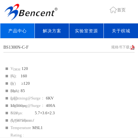
首页
产品中心
解决方案
实验室资源
关于槟城
BS1300N-C-F
规格书下载
V
120
DRM
(V):
V
160
S
(V)
I
≥120
H
Max:
(mA):
C
85
O
(pF)
Lightning@Surge：
6KV
Max:
10/700µs:
Lightning@Surge：
400A
8/20µs:
Size
5.7×3.6×2.3
(L*W*H)mm:
Application:
/
Temperature
MSL1
Rating :