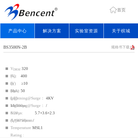
首页
产品中心
解决方案
实验室资源
关于槟城
BS3500N-2B
规格书下载
V
320
DRM
(V):
V
400
S
(V)
I
≥10
H
Max:
(mA):
C
50
O
(pF)
Lightning@Surge：
4KV
Max:
10/700µs:
Lightning@Surge：
/
8/20µs:
Size
5.7×3.6×2.3
(L*W*H)mm:
Application:
/
Temperature
MSL1
Rating :